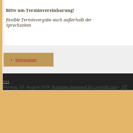
Bitte um Terminvereinbarung!
flexible Terminvergabe auch außerhalb der
Sprechzeiten
Impressum
↑↑↑
Montag, 10. August 2026
Template designed by LernVid.com
-
J!T