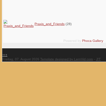
Praxis_and_Friends
(28)
Powered by
Phoca
Gallery
↑↑↑
Freitag, 07. August 2026
Template designed by LernVid.com
-
J!T