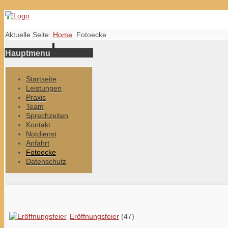
Aktuelle Seite:
Home
Fotoecke
Hauptmenu
Startseite
Leistungen
Praxis
Team
Sprechzeiten
Kontakt
Notdienst
Anfahrt
Fotoecke
Datenschutz
Eröffnungsfeier
(47)