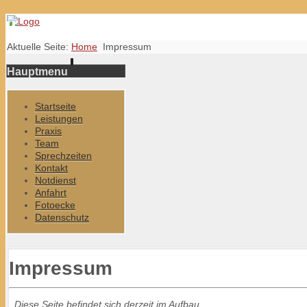
Aktuelle Seite:
Home
Impressum
Hauptmenu
Startseite
Leistungen
Praxis
Team
Sprechzeiten
Kontakt
Notdienst
Anfahrt
Fotoecke
Datenschutz
Impressum
Diese Seite befindet sich derzeit im Aufbau....